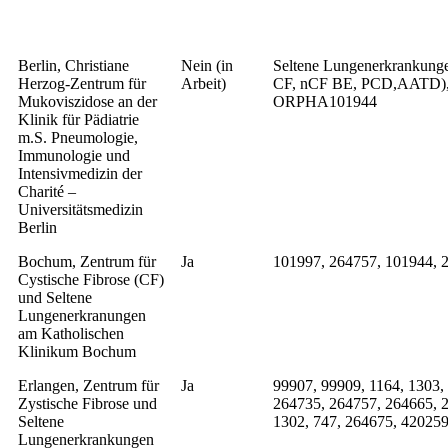
Berlin, Christiane
Nein (in
Seltene Lungenerkrankunge
Herzog-Zentrum für
Arbeit)
CF, nCF BE, PCD,AATD),
Mukoviszidose an der
ORPHA101944
Klinik für Pädiatrie
m.S. Pneumologie,
Immunologie und
Intensivmedizin der
Charité –
Universitätsmedizin
Berlin
Bochum, Zentrum für
Ja
101997, 264757, 101944, 2
Cystische Fibrose (CF)
und Seltene
Lungenerkranungen
am Katholischen
Klinikum Bochum
Erlangen, Zentrum für
Ja
99907, 99909, 1164, 1303,
Zystische Fibrose und
264735, 264757, 264665, 
Seltene
1302, 747, 264675, 420259
Lungenerkrankungen