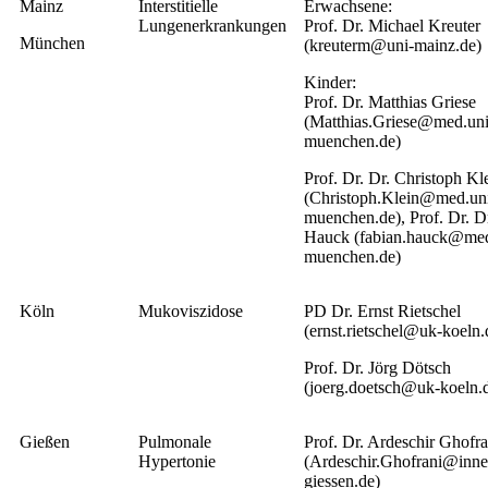
Mainz
Interstitielle
Erwachsene:
Lungenerkrankungen
Prof. Dr. Michael Kreuter
München
(kreuterm@uni-mainz.de)
Kinder:
Prof. Dr. Matthias Griese
(Matthias.Griese@med.uni
muenchen.de)
Prof. Dr. Dr. Christoph Kl
(Christoph.Klein@med.un
muenchen.de), Prof. Dr. D
Hauck (fabian.hauck@med
muenchen.de)
Köln
Mukoviszidose
PD Dr. Ernst Rietschel
(ernst.rietschel@uk-koeln.
Prof. Dr. Jörg Dötsch
(joerg.doetsch@uk-koeln.
Gießen
Pulmonale
Prof. Dr. Ardeschir Ghofra
Hypertonie
(Ardeschir.Ghofrani@inne
giessen.de)