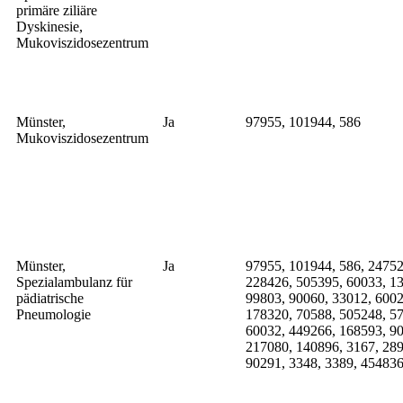
primäre ziliäre
Dyskinesie,
Mukoviszidosezentrum
Münster,
Ja
97955, 101944, 586
Mukoviszidosezentrum
Münster,
Ja
97955, 101944, 586, 24752
Spezialambulanz für
228426, 505395, 60033, 13
pädiatrische
99803, 90060, 33012, 6002
Pneumologie
178320, 70588, 505248, 57
60032, 449266, 168593, 90
217080, 140896, 3167, 289
90291, 3348, 3389, 454836