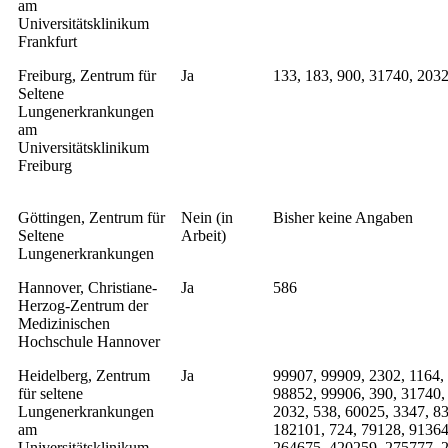
am
Universitätsklinikum
Frankfurt
Freiburg, Zentrum für
Ja
133, 183, 900, 31740, 2032
Seltene
Lungenerkrankungen
am
Universitätsklinikum
Freiburg
Göttingen, Zentrum für
Nein (in
Bisher keine Angaben
Seltene
Arbeit)
Lungenerkrankungen
Hannover, Christiane-
Ja
586
Herzog-Zentrum der
Medizinischen
Hochschule Hannover
Heidelberg, Zentrum
Ja
99907, 99909, 2302, 1164,
für seltene
98852, 99906, 390, 31740,
Lungenerkrankungen
2032, 538, 60025, 3347, 8
am
182101, 724, 79128, 91364
Universitätsklinikum
264675, 420259, 275777, 2