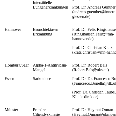
Interstitielle
Lungenerkrankungen
Prof. Dr. Andreas Günther
(andreas.guenther@innere
giessen.de)
Hannover
Bronchiektasen-
Prof. Dr. Felix Ringshaus
Erkrankung
(Ringshausen.Felix@mh-
hannover.de)
Prof. Dr. Christian Kratz
(kratz.christian@mh-hanno
Homburg/Saar
Alpha-1-Antitrypsin-
Prof. Dr. Robert Bals
Mangel
(Robert.Bals@uks.eu)
Essen
Sarkoidose
Prof. Dr. Dr. Francesco Bo
(Francesco.Bonella@rlk.u
(Prof. Dr. Christian Taube,
Kliniksdirektor)
Münster
Primäre
Prof. Dr. Heymut Omran
Ciliendyskinesie
(Heymut.Omran@ukmuenst