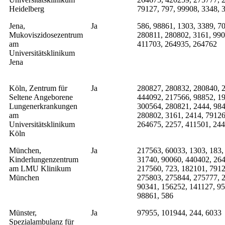
Heidelberg
79127, 797, 99908, 3348, 
Jena,
Ja
586, 98861, 1303, 3389, 7
Mukoviszidosezentrum
280811, 280802, 3161, 990
am
411703, 264935, 264762
Universitätsklinikum
Jena
Köln, Zentrum für
Ja
280827, 280832, 280840, 
Seltene Angeborene
444092, 217566, 98852, 19
Lungenerkrankungen
300564, 280821, 2444, 984
am
280802, 3161, 2414, 79126
Universitätsklinikum
264675, 2257, 411501, 244
Köln
München,
Ja
217563, 60033, 1303, 183,
Kinderlungenzentrum
31740, 90060, 440402, 264
am LMU Klinikum
217560, 723, 182101, 7912
München
275803, 275844, 275777, 2
90341, 156252, 141127, 95
98861, 586
Münster,
Ja
97955, 101944, 244, 6033
Spezialambulanz für