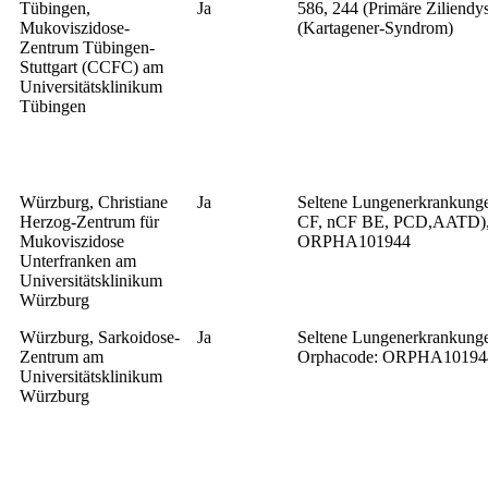
Tübingen,
Ja
586, 244 (Primäre Ziliendy
Mukoviszidose-
(Kartagener-Syndrom)
Zentrum Tübingen-
Stuttgart (CCFC) am
Universitätsklinikum
Tübingen
Würzburg, Christiane
Ja
Seltene Lungenerkrankunge
Herzog-Zentrum für
CF, nCF BE, PCD,AATD),
Mukoviszidose
ORPHA101944
Unterfranken am
Universitätsklinikum
Würzburg
Würzburg, Sarkoidose-
Ja
Seltene Lungenerkrankunge
Zentrum am
Orphacode: ORPHA10194
Universitätsklinikum
Würzburg