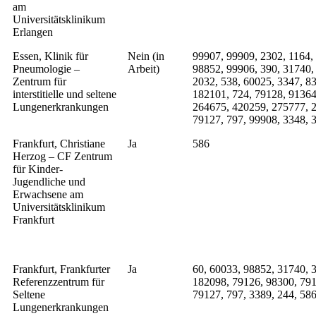
am
Universitätsklinikum
Erlangen
Essen, Klinik für
Nein (in
99907, 99909, 2302, 1164,
Pneumologie –
Arbeit)
98852, 99906, 390, 31740,
Zentrum für
2032, 538, 60025, 3347, 8
interstitielle und seltene
182101, 724, 79128, 91364
Lungenerkrankungen
264675, 420259, 275777, 2
79127, 797, 99908, 3348, 
Frankfurt, Christiane
Ja
586
Herzog – CF Zentrum
für Kinder-
Jugendliche und
Erwachsene am
Universitätsklinikum
Frankfurt
Frankfurt, Frankfurter
Ja
60, 60033, 98852, 31740, 3
Referenzzentrum für
182098, 79126, 98300, 791
Seltene
79127, 797, 3389, 244, 58
Lungenerkrankungen